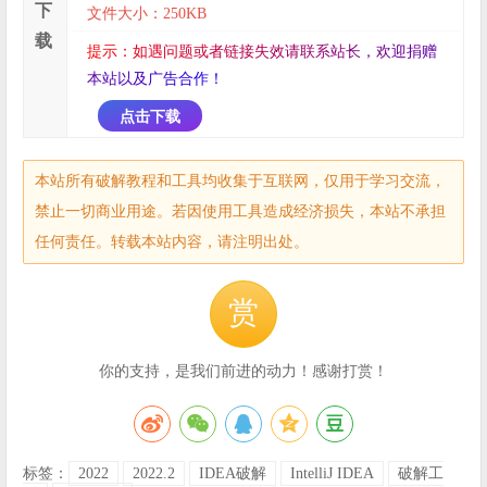
下
文件大小：250KB
载
提
示
：
如
遇
问
题
或
者
链
接
失
效
请
联
系
站
长
，
欢
迎
捐
赠
本
站
以
及
广
告
合
作
！
点击下载
本站所有破解教程和工具均收集于互联网，仅用于学习交流，
禁止一切商业用途。若因使用工具造成经济损失，本站不承担
任何责任。转载本站内容，请注明出处。
赏
你的支持，是我们前进的动力！感谢打赏！
标签：
2022
2022.2
IDEA破解
IntelliJ IDEA
破解工