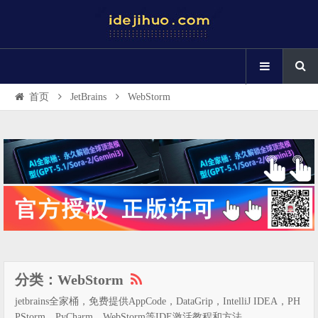
首页
JetBrains
WebStorm
分类：WebStorm
jetbrains全家桶，免费提供AppCode，DataGrip，IntelliJ IDEA，PH
PStorm，PyCharm，WebStorm等IDE激活教程和方法。