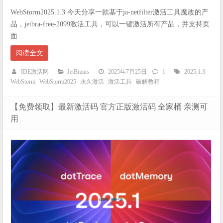
WebStorm2025.1.3 今天分享一款基于ja-netfilter激活工具魔改的产
品，jetbra-free-2099激活工具，可以一键激活所有产品，并支持页
面 ...
阅读全文
IDE激活网
JetBrains
2025年7月25日
1
2025.1.3
WebStorm
WebStorm2025
永久激活
激活工具
破解教程
【免费领取】最新激活码 官方正版激活码 全家桶 亲测可
用