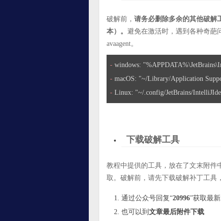
破解前，
请务必删除多余的其他破解
本）。
避免在激活时，遇到各种奇葩
avaagent。
- 
- 
- 
Linux: "~/.config/JetBrains/IntelliJI
下载破解工具
教程中提供的工具，放在了文末附件
取。破解前，请先下载破解补丁工具
通过公众号回复“
20996
”获取最
也可以到
文章最后附件下载