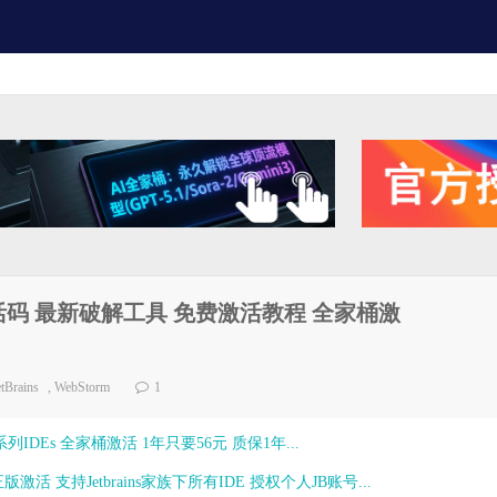
 永久激活码 最新破解工具 免费激活教程 全家桶激
etBrains
,
WebStorm
1
ns全系列IDEs 全家桶激活 1年只要56元 质保1年...
激活 支持Jetbrains家族下所有IDE 授权个人JB账号...