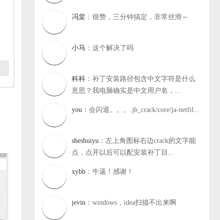
冯棠
：很赞，三分钟搞定，非常丝滑～
小马
：这个解决了吗
科科
：补丁安装路径包含中文字符是什么
意思？我电脑确实是中文用户名，...
you
：会闪退。。。.jb_crack/core/ja-netfil...
sheshuiyu
：左上角图标右边crack的文字能
点，点开以后可以配安装补丁目...
xybb
：牛逼！感谢！
jevin
：windows，idea扫描不出来啊