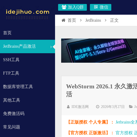
加入Q群
微信
首页
JetBrains
正文
首页
JetBrains产品激活
SSH工具
FTP工具
WebStorm 2026.1
数据库管理工具
活
其他工具
IDE激活网
2026年3月27日
J
免费激活码
【正版授权 个人专属】：
Jetbrai
常见问题
【官方授权 正版激活】：
官方授权 正版