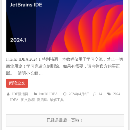
IntelliJ IDEA 2024.1 特别强调：本教程仅用于学习交流，禁止一切
商业用途！学习完请立刻删除。如果有需要，请向往官方购买正
版。 清明小长假 ...
阅读全文
IDE激活网
IntelliJ IDEA
2024年4月6日
14
2024.
1
IDEA
图文教程
激活码
破解工具
已经是最后一页啦！