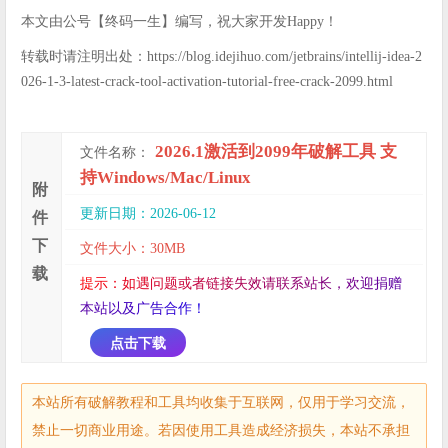
本文由公号【终码一生】编写，祝大家开发Happy！
转载时请注明出处：https://blog.idejihuo.com/jetbrains/intellij-idea-2
026-1-3-latest-crack-tool-activation-tutorial-free-crack-2099.html
2026.1激活到2099年破解工具 支
文件名称：
持Windows/Mac/Linux
附
更新日期：2026-06-12
件
下
文件大小：30MB
载
提
示
：
如
遇
问
题
或
者
链
接
失
效
请
联
系
站
长
，
欢
迎
捐
赠
本
站
以
及
广
告
合
作
！
点击下载
本站所有破解教程和工具均收集于互联网，仅用于学习交流，
禁止一切商业用途。若因使用工具造成经济损失，本站不承担