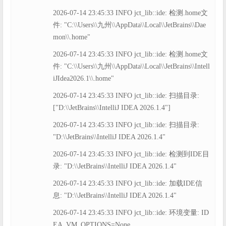
2026-07-14 23:45:33 INFO jct_lib::ide: 检测.home文
件: "C:\\Users\\九州\\AppData\\Local\\JetBrains\\Dae
mon\\.home"
2026-07-14 23:45:33 INFO jct_lib::ide: 检测.home文
件: "C:\\Users\\九州\\AppData\\Local\\JetBrains\\Intell
iJIdea2026.1\\.home"
2026-07-14 23:45:33 INFO jct_lib::ide: 扫描目录:
["D:\\JetBrains\\IntelliJ IDEA 2026.1.4"]
2026-07-14 23:45:33 INFO jct_lib::ide: 扫描目录:
"D:\\JetBrains\\IntelliJ IDEA 2026.1.4"
2026-07-14 23:45:33 INFO jct_lib::ide: 检测到IDE目
录: "D:\\JetBrains\\IntelliJ IDEA 2026.1.4"
2026-07-14 23:45:33 INFO jct_lib::ide: 加载IDE信
息: "D:\\JetBrains\\IntelliJ IDEA 2026.1.4"
2026-07-14 23:45:33 INFO jct_lib::ide: 环境变量: ID
EA_VM_OPTIONS=None