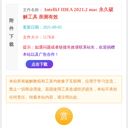
IntelliJ IDEA 2021.2 mac 永久破
文件名称：
解工具 亲测有效
附
更新日期：2021-09-05
件
下
文件大小：117KB
载
提
示
：
如
遇
问
题
或
者
链
接
失
效
请
联
系
站
长
，
欢
迎
捐
赠
本
站
以
及
广
告
合
作
！
点击下载
本站所有破解教程和工具均收集于互联网，仅用于学习交流，
禁止一切商业用途。若因使用工具造成经济损失，本站不承担
任何责任。转载本站内容，请注明出处。
赏