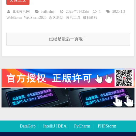
阅读全文
IDE激活网
JetBrains
2025年7月25日
1
2025.1.3
WebStorm
WebStorm2025
永久激活
激活工具
破解教程
已经是最后一页啦！
DataGrip
IntelliJ IDEA
PyCharm
PHPStorm