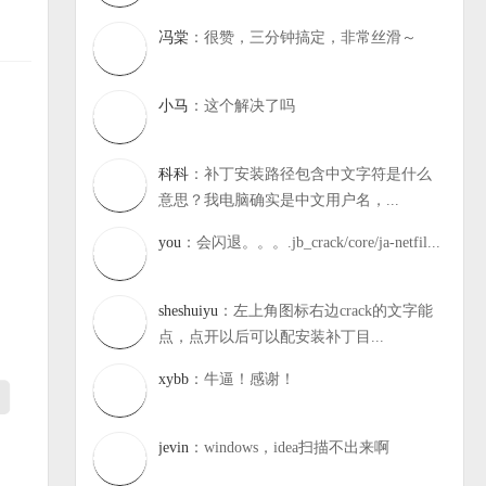
冯棠
：很赞，三分钟搞定，非常丝滑～
小马
：这个解决了吗
科科
：补丁安装路径包含中文字符是什么
意思？我电脑确实是中文用户名，...
you
：会闪退。。。.jb_crack/core/ja-netfil...
sheshuiyu
：左上角图标右边crack的文字能
点，点开以后可以配安装补丁目...
xybb
：牛逼！感谢！
jevin
：windows，idea扫描不出来啊