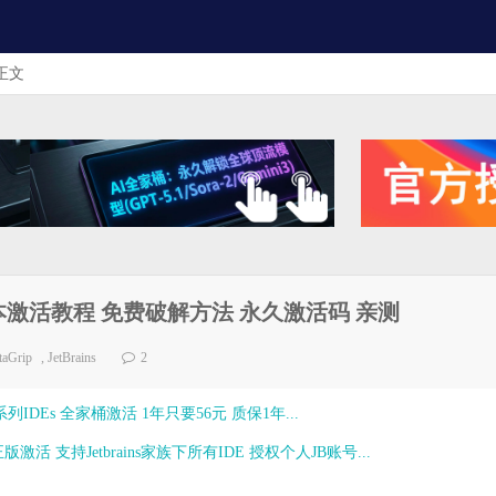
正文
 最新版本激活教程 免费破解方法 永久激活码 亲测
taGrip
,
JetBrains
2
ns全系列IDEs 全家桶激活 1年只要56元 质保1年...
激活 支持Jetbrains家族下所有IDE 授权个人JB账号...