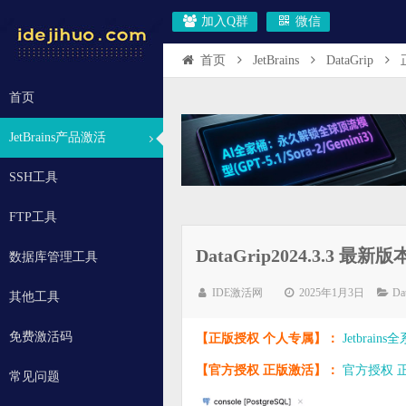
加入Q群
微信
首页
JetBrains
DataGrip
首页
JetBrains产品激活
SSH工具
FTP工具
DataGrip2024.3.3
数据库管理工具
IDE激活网
2025年1月3日
Da
其他工具
免费激活码
【正版授权 个人专属】：
Jetbrai
【官方授权 正版激活】：
官方授权 正版
常见问题