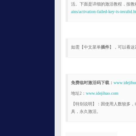
活。下面是详细的激活教程，按教
ains/activation-failed-key-is-invalid.
如需【中文菜单
插件
】，可以看这
免费临时激活码下载：
www.idejihu
地址2：
www.idejihuo.com
【特别说明】：因使用人数较多，
具，永久激活。