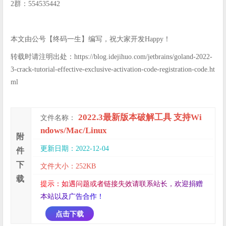
2群：554535442
本文由公号【终码一生】编写，祝大家开发Happy！
转载时请注明出处：https://blog.idejihuo.com/jetbrains/goland-2022-
3-crack-tutorial-effective-exclusive-activation-code-registration-code.ht
ml
2022.3最新版本破解工具 支持Wi
文件名称：
ndows/Mac/Linux
附
更新日期：2022-12-04
件
下
文件大小：252KB
载
提
示
：
如
遇
问
题
或
者
链
接
失
效
请
联
系
站
长
，
欢
迎
捐
赠
本
站
以
及
广
告
合
作
！
点击下载