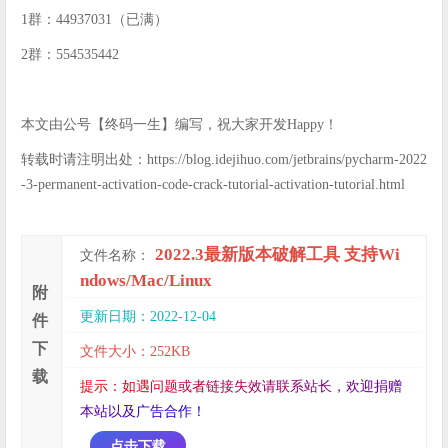
1群：44937031（已满）
2群：554535442
本文由公号【终码一生】编写，祝大家开发Happy！
转载时请注明出处：https://blog.idejihuo.com/jetbrains/pycharm-2022
-3-permanent-activation-code-crack-tutorial-activation-tutorial.html
2022.3最新版本破解工具 支持Wi
文件名称：
ndows/Mac/Linux
附
更新日期：2022-12-04
件
下
文件大小：252KB
载
提
示
：
如
遇
问
题
或
者
链
接
失
效
请
联
系
站
长
，
欢
迎
捐
赠
本
站
以
及
广
告
合
作
！
点击下载