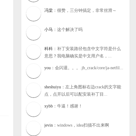
冯棠
：很赞，三分钟搞定，非常丝滑～
小马
：这个解决了吗
科科
：补丁安装路径包含中文字符是什么
意思？我电脑确实是中文用户名，...
you
：会闪退。。。.jb_crack/core/ja-netfil...
sheshuiyu
：左上角图标右边crack的文字能
点，点开以后可以配安装补丁目...
xybb
：牛逼！感谢！
jevin
：windows，idea扫描不出来啊