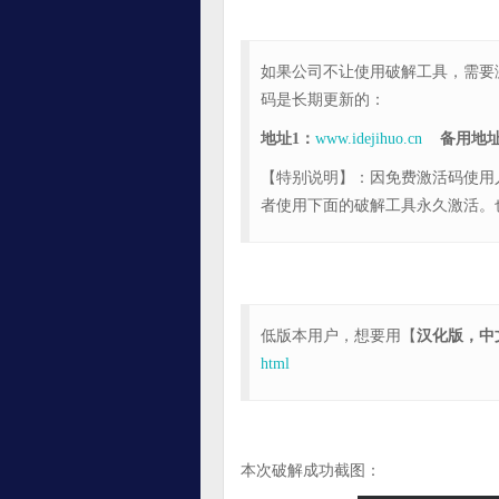
如果公司不让使用破解工具，需要
码是长期更新的：
地址1：
www.idejihuo.cn
备用地址
【特别说明】：因免费激活码使用
者使用下面的破解工具永久激活。
低版本用户，想要用【
汉化版，中
html
本次破解成功截图：