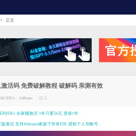
正文
5.1.2 永久激活码 免费破解教程 破解码 亲测有效
telliJ IDEA
,
JetBrains
2
ns全系列IDEs 全家桶激活 1年只要56元 质保1年...
激活 支持Jetbrains家族下所有IDE 授权个人JB账号...