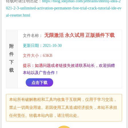
转载时请注明出处：
https://blog.idejihuo.com/jetbrains/intellij-idea-2
021-2-3-unlimited-activation-permanent-free-trial-crack-tutorial-ide-ev
al-resetter.html
无限激活 永久试用 正版插件下载
文件名称：
更新日期：2021-10-30
附
件
文件大小：63KB
下
提
示
：
如
遇
问
题
或
者
链
接
失
效
请
联
系
站
长
，
欢
迎
捐
赠
载
本
站
以
及
广
告
合
作
！
点击下载
本站所有破解教程和工具均收集于互联网，仅用于学习交流，
禁止一切商业用途。若因使用工具造成经济损失，本站不承担
任何责任。转载本站内容，请注明出处。