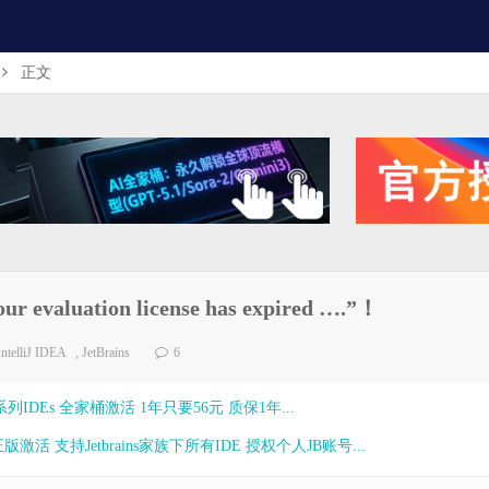
正文
luation license has expired ….”！
IntelliJ IDEA
,
JetBrains
6
ns全系列IDEs 全家桶激活 1年只要56元 质保1年...
激活 支持Jetbrains家族下所有IDE 授权个人JB账号...