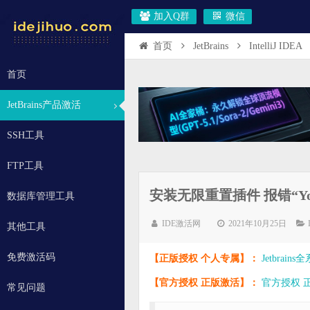
加入Q群
微信
首页
JetBrains
IntelliJ IDEA
首页
JetBrains产品激活
SSH工具
FTP工具
安装无限重置插件 报错“Your eva
数据库管理工具
IDE激活网
2021年10月25日
其他工具
免费激活码
【正版授权 个人专属】：
Jetbrai
【官方授权 正版激活】：
官方授权 正版
常见问题