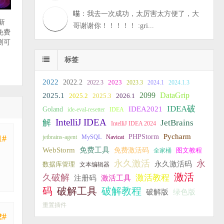
喵
：我去一次成功，太厉害太方便了，大
最新
哥谢谢你！！！！！ :gri...
免费
测可
标签
2022
2022.2
2023
2022.3
2023.3
2024.1
2024.1.3
2099
DataGrip
2025.1
2025.2
2025.3
2026.1
IDEA破
IDEA2021
Goland
ide-eval-resetter
IDEA
IntelliJ IDEA
JetBrains
解
IntelliJ IDEA 2024
PHPStorm
Pycharm
1#
jetbrains-agent
MySQL
Navicat
WebStorm
免费工具
免费激活码
全家桶
图文教程
永久激活
永
永久激活码
数据库管理
文本编辑器
激活
久破解
激活教程
注册码
激活工具
破解教程
码
破解工具
破解版
绿色版
重置插件
2#