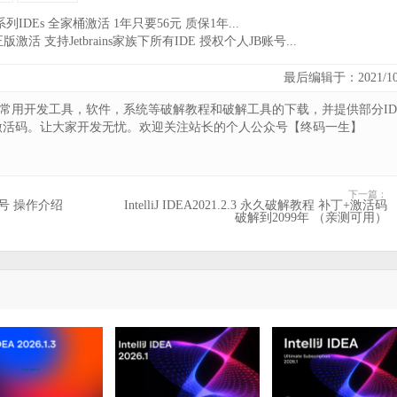
ns全系列IDEs 全家桶激活 1年只要56元 质保1年...
激活 支持Jetbrains家族下所有IDE 授权个人JB账号...
最后编辑于：2021/10
供常用开发工具，软件，系统等破解教程和破解工具的下载，并提供部分ID
激活码。让大家开发无忧。欢迎关注站长的个人公众号【终码一生】
下一篇：
 账号 操作介绍
IntelliJ IDEA2021.2.3 永久破解教程 补丁+激活码
破解到2099年 （亲测可用）