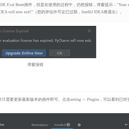
Eval Reset插件，但是在使用的过程中，仍然报错，弹窗提示：“Your e
IntelliJ IDEA will now exit!”（您的评估许可证已过期，IntelliJ IDEA将退出）。
弹窗报错
更新最新版本的插件即可。点击setting -> Plugins，可以看到已经