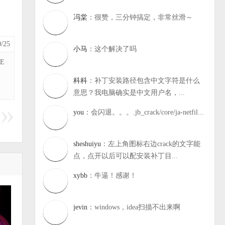
冯棠
：很赞，三分钟搞定，非常丝滑～
/25
小马
：这个解决了吗
E
科科
：补丁安装路径包含中文字符是什么
意思？我电脑确实是中文用户名，...
you
：会闪退。。。.jb_crack/core/ja-netfil...
sheshuiyu
：左上角图标右边crack的文字能
点，点开以后可以配安装补丁目...
xybb
：牛逼！感谢！
jevin
：windows，idea扫描不出来啊