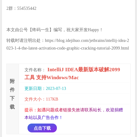
2群：554535442
本文由公号【终码一生】编写，祝大家开发Happy！
转载时请注明出处：https://blog.idejihuo.com/jetbrains/intellij-idea-2
023-1-4-the-latest-activation-code-graphic-cracking-tutorial-2099.html
IntelliJ IDEA最新版本破解2099
文件名称：
工具 支持Windows/Mac
附
更新日期：2023-07-13
件
下
文件大小：117KB
载
提
示
：
如
遇
问
题
或
者
链
接
失
效
请
联
系
站
长
，
欢
迎
捐
赠
本
站
以
及
广
告
合
作
！
点击下载