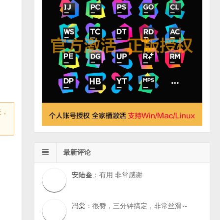
失，
最新评论
安陆叁
：有用 非常感谢
冯棠
：很赞，三分钟搞定，非常丝滑～