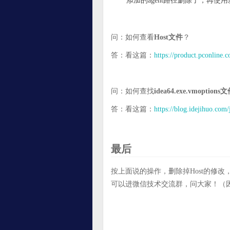
添加的agent路径删除了，再使
问：如何查看
Host文件
？
答：看这篇：
https://product.pconline.
问：如何查找
idea64.exe.vmoption
答：看这篇：
https://blog.idejihuo.com
最后
按上面说的操作，删除掉Host的修
可以进微信技术交流群，问大家！（