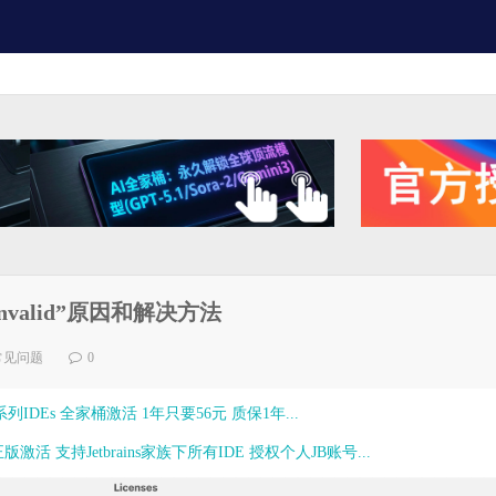
 invalid”原因和解决方法
常见问题
0
ns全系列IDEs 全家桶激活 1年只要56元 质保1年...
激活 支持Jetbrains家族下所有IDE 授权个人JB账号...