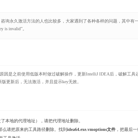
的用户不少，咨询永久激活方法的人也比较多，大家遇到了各种各样的问题，其中有
invalid”。
”，主要原因是之前使用低版本时做过破解操作，更新IntelliJ IDEA后，破解工具
版更新后，无法激活，并且提示key无效。
修改了本地的代理地址），请把代理地址删除。
那么请把原来的工具路径删除。找到
idea64.exe.vmoptions文件
，把最后一