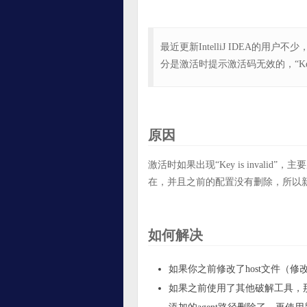
最近更新IntelliJ IDEA
分是激活时提示激活码无效的，“Key is 
原因
激活时如果出现“Key is invalid
在，并且之前的配置没有删除，所以新
如何解决
如果你之前修改了host文件（
如果之前使用了其他破解工具，