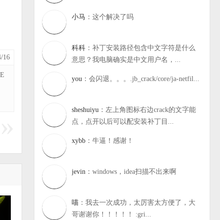
小马
：这个解决了吗
科科
：补丁安装路径包含中文字符是什么
/16
意思？我电脑确实是中文用户名，...
E
you
：会闪退。。。.jb_crack/core/ja-netfil...
sheshuiyu
：左上角图标右边crack的文字能
点，点开以后可以配安装补丁目...
xybb
：牛逼！感谢！
jevin
：windows，idea扫描不出来啊
喵
：我去一次成功，太厉害太方便了，大
哥谢谢你！！！！！ :gri...