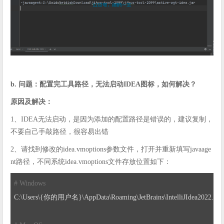
b. 问题：配置完工具路径，无法启动IDEA图标，如何解决？
原因及解决：
1、IDEA无法启动，是因为添加的配置路径是错误的，建议复制，
不要自己手敲路径，很容易出错
2、请找到修改的idea.vmoptions参数文件，打开并重新填写javaage
nt路径，不同系统idea.vmoptions文件存放位置如下：
# Windows
C:\Users\{你的用户名}\AppData\Roaming\JetBrains\IntelliJIdea2022
.3
\i