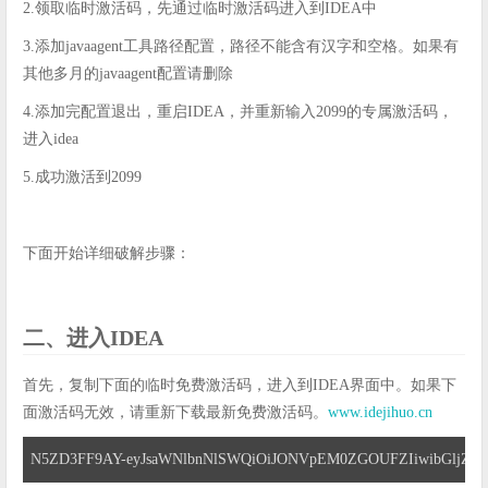
2.领取临时激活码，先通过临时激活码进入到IDEA中
3.添加javaagent工具路径配置，路径不能含有汉字和空格。如果有
其他多月的javaagent配置请删除
4.添加完配置退出，重启IDEA，并重新输入2099的专属激活码，
进入idea
5.成功激活到2099
下面开始详细破解步骤：
二、进入IDEA
首先，复制下面的临时免费激活码，进入到IDEA界面中。如果下
面激活码无效，请重新下载最新免费激活码。
www.idejihuo.cn
N5ZD3FF9AY-eyJsaWNlbnNlSWQiOiJONVpEM0ZGOUFZIiwibGljZW5