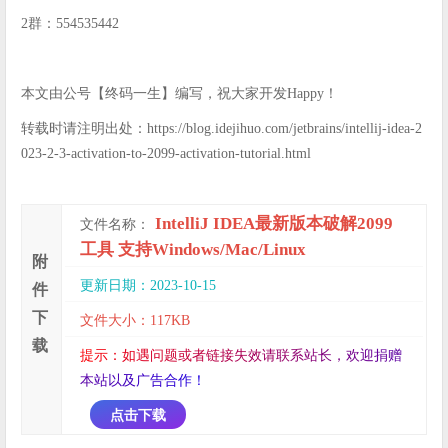
2群：554535442
本文由公号【终码一生】编写，祝大家开发Happy！
转载时请注明出处：https://blog.idejihuo.com/jetbrains/intellij-idea-2
023-2-3-activation-to-2099-activation-tutorial.html
IntelliJ IDEA最新版本破解2099
文件名称：
工具 支持Windows/Mac/Linux
附
更新日期：2023-10-15
件
下
文件大小：117KB
载
提
示
：
如
遇
问
题
或
者
链
接
失
效
请
联
系
站
长
，
欢
迎
捐
赠
本
站
以
及
广
告
合
作
！
点击下载