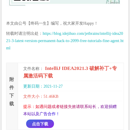
本文由公号【终码一生】编写，祝大家开发Happy！
转载时请注明出处：
https://blog.idejihuo.com/jetbrains/intellij-idea20
21-3-latest-version-permanent-hack-to-2099-free-tutorials-fine-agent.ht
ml
IntelliJ IDEA2021.3 破解补丁+专
文件名称：
属激活码下载
附
更新日期：2021-11-27
件
下
文件大小：51.46KB
载
提
示
：
如
遇
问
题
或
者
链
接
失
效
请
联
系
站
长
，
欢
迎
捐
赠
本
站
以
及
广
告
合
作
！
点击下载