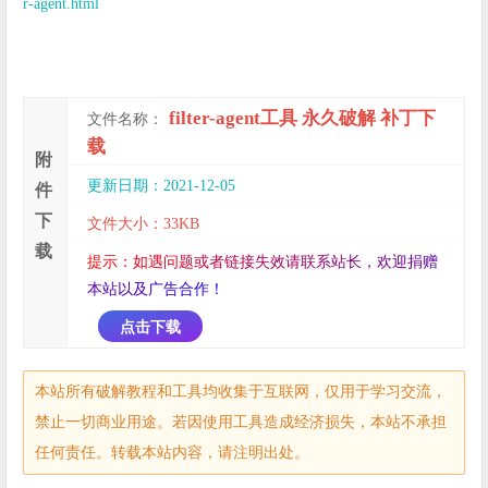
r-agent.html
filter-agent工具 永久破解 补丁下
文件名称：
载
附
更新日期：2021-12-05
件
下
文件大小：33KB
载
提
示
：
如
遇
问
题
或
者
链
接
失
效
请
联
系
站
长
，
欢
迎
捐
赠
本
站
以
及
广
告
合
作
！
点击下载
本站所有破解教程和工具均收集于互联网，仅用于学习交流，
禁止一切商业用途。若因使用工具造成经济损失，本站不承担
任何责任。转载本站内容，请注明出处。