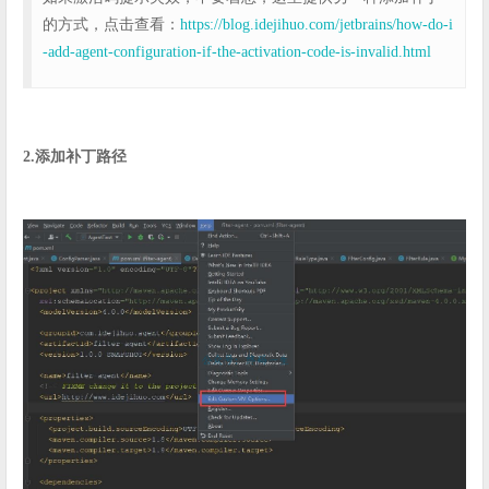
的方式，点击查看：
https://blog.idejihuo.com/jetbrains/how-do-i
-add-agent-configuration-if-the-activation-code-is-invalid.html
2.添加补丁路径