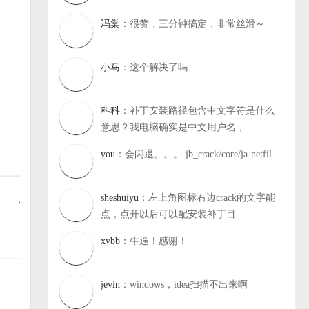
冯棠
：很赞，三分钟搞定，非常丝滑～
小马
：这个解决了吗
科科
：补丁安装路径包含中文字符是什么
意思？我电脑确实是中文用户名，...
you
：会闪退。。。.jb_crack/core/ja-netfil...
sheshuiyu
：左上角图标右边crack的文字能
点，点开以后可以配安装补丁目...
xybb
：牛逼！感谢！
jevin
：windows，idea扫描不出来啊