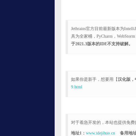
Jetbrains官方目前最新版本为Inte
具为全家桶，PyCharm，WebStor
于2021.3版本的IDE不支持破解。
如果你是新手，想要用【
汉化版，
9.html
对于着急开发的，本站也提供免费
地址1：
www.idejihuo.cn
备用地址