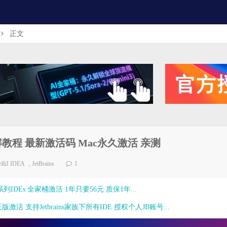
正文
.1.3 破解教程 最新激活码 Mac永久激活 亲测
telliJ IDEA
,
JetBrains
1
ns全系列IDEs 全家桶激活 1年只要56元 质保1年...
激活 支持Jetbrains家族下所有IDE 授权个人JB账号...