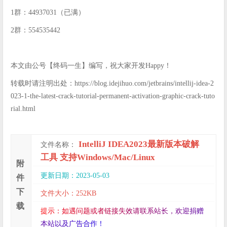
1群：44937031（已满）
2群：554535442
本文由公号【终码一生】编写，祝大家开发Happy！
转载时请注明出处：https://blog.idejihuo.com/jetbrains/intellij-idea-2
023-1-the-latest-crack-tutorial-permanent-activation-graphic-crack-tuto
rial.html
IntelliJ IDEA2023最新版本破解
文件名称：
工具 支持Windows/Mac/Linux
附
更新日期：2023-05-03
件
下
文件大小：252KB
载
提
示
：
如
遇
问
题
或
者
链
接
失
效
请
联
系
站
长
，
欢
迎
捐
赠
本
站
以
及
广
告
合
作
！