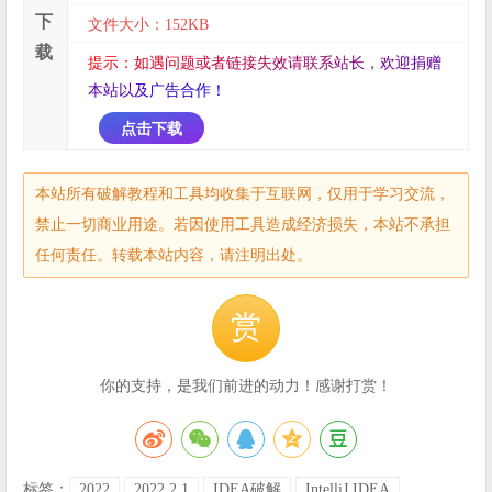
下
文件大小：152KB
载
提
示
：
如
遇
问
题
或
者
链
接
失
效
请
联
系
站
长
，
欢
迎
捐
赠
本
站
以
及
广
告
合
作
！
点击下载
本站所有破解教程和工具均收集于互联网，仅用于学习交流，
禁止一切商业用途。若因使用工具造成经济损失，本站不承担
任何责任。转载本站内容，请注明出处。
赏
你的支持，是我们前进的动力！感谢打赏！
标签：
2022
2022.2.1
IDEA破解
IntelliJ IDEA