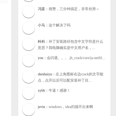
冯棠
：很赞，三分钟搞定，非常丝滑～
小马
：这个解决了吗
科科
：补丁安装路径包含中文字符是什么
意思？我电脑确实是中文用户名，...
you
：会闪退。。。.jb_crack/core/ja-netfil...
sheshuiyu
：左上角图标右边crack的文字能
点，点开以后可以配安装补丁目...
xybb
：牛逼！感谢！
jevin
：windows，idea扫描不出来啊