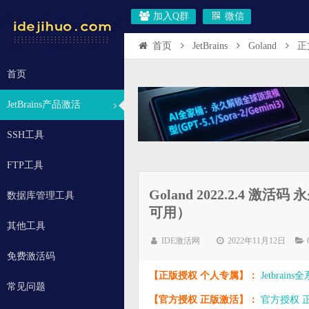
加入Q群
微信
首页
JetBrains
Goland
正
首页
JetBrains产品激活
SSH工具
FTP工具
Goland 2022.2.4 
数据库管理工具
可用）
其他工具
IDE激活网
2022年11月12日
免费激活码
【正版授权 个人专属】：
Jetbrai
常见问题
【官方授权 正版激活】：
官方授权 正版