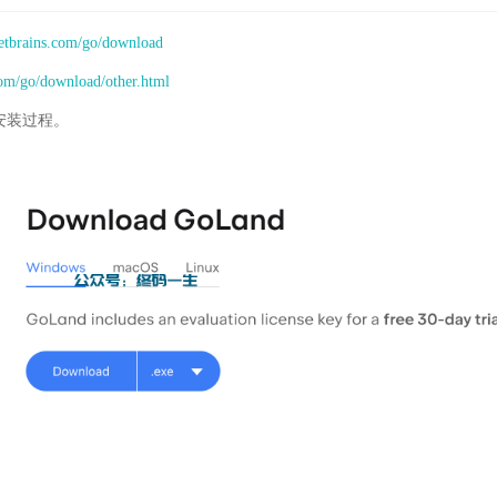
jetbrains.com/go/download
com/go/download/other.html
安装过程。