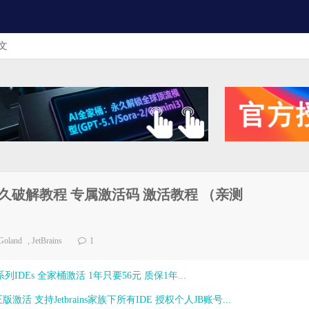
文
激活码 永久破解教程 专属激活码 激活教程 （亲测
Goland
,
JetBrains
1
ns全系列IDEs 全家桶激活 1年只要56元 质保1年...
激活 支持Jetbrains家族下所有IDE 授权个人JB账号...