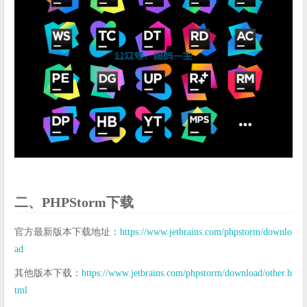
二、PHPStorm下载
官方最新版本下载地址：
https://www.jetbrains.com/phpstorm/downlo
ad
其他版本下载：
https://www.jetbrains.com/phpstorm/download/other.h
tml