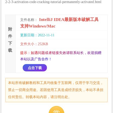
2-2-3-activation-code-cracking-tutorial-permanently-activated.html
IntelliJ IDEA最新版本破解工具
文件名称：
支持Windows/Mac
附
更新日期：2022-11-11
件
下
文件大小：252KB
载
提
示
：
如
遇
问
题
或
者
链
接
失
效
请
联
系
站
长
，
欢
迎
捐
赠
本
站
以
及
广
告
合
作
！
点击下载
本站所有破解教程和工具均收集于互联网，仅用于学习交流，
禁止一切商业用途。若因使用工具造成经济损失，本站不承担
任何责任。转载本站内容，请注明出处。