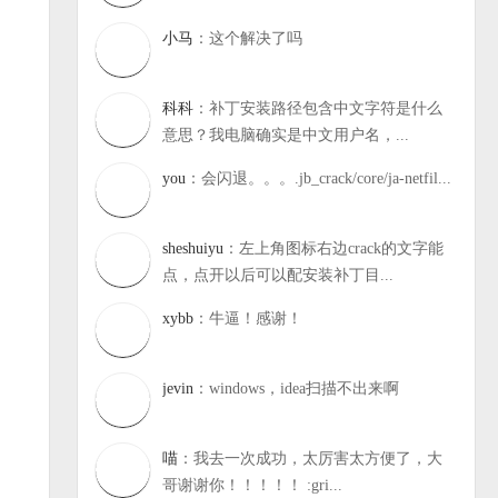
小马
：这个解决了吗
科科
：补丁安装路径包含中文字符是什么
意思？我电脑确实是中文用户名，...
you
：会闪退。。。.jb_crack/core/ja-netfil...
sheshuiyu
：左上角图标右边crack的文字能
点，点开以后可以配安装补丁目...
xybb
：牛逼！感谢！
jevin
：windows，idea扫描不出来啊
喵
：我去一次成功，太厉害太方便了，大
哥谢谢你！！！！！ :gri...