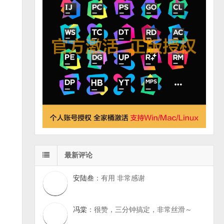
最新评论
安陆叁
：有用 非常感谢
冯棠
：很赞，三分钟搞定，非常丝滑～