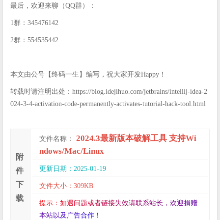
最后，欢迎来聊（QQ群）：
1群：345476142
2群：554535442
本文由公号【终码一生】编写，祝大家开发Happy！
转载时请注明出处：https://blog.idejihuo.com/jetbrains/intellij-idea-2
024-3-4-activation-code-permanently-activates-tutorial-hack-tool.html
2024.3最新版本破解工具 支持Wi
文件名称：
ndows/Mac/Linux
附
更新日期：2025-01-19
件
下
文件大小：309KB
载
提
示
：
如
遇
问
题
或
者
链
接
失
效
请
联
系
站
长
，
欢
迎
捐
赠
本
站
以
及
广
告
合
作
！