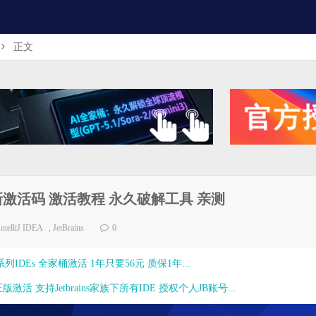
正文
.2.4 最新激活码 激活教程 永久破解工具 亲测
IntelliJ IDEA
,
JetBrains
0
ns全系列IDEs 全家桶激活 1年只要56元 质保1年...
激活 支持Jetbrains家族下所有IDE 授权个人JB账号...