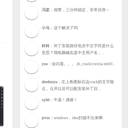
冯棠
：很赞，三分钟搞定，非常丝滑～
小马
：这个解决了吗
科科
：补丁安装路径包含中文字符是什么
意思？我电脑确实是中文用户名，...
you
：会闪退。。。.jb_crack/core/ja-netfil...
sheshuiyu
：左上角图标右边crack的文字能
点，点开以后可以配安装补丁目...
xybb
：牛逼！感谢！
jevin
：windows，idea扫描不出来啊