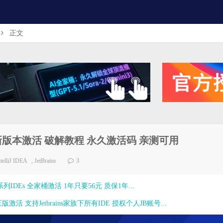
正文
4.2.2 最新版本激活 破解教程 永久激活码 亲测可用
ntelliJ IDEA
,
JetBrains
3
ns全系列IDEs 全家桶激活 1年只要56元 质保1年...
激活 支持Jetbrains家族下所有IDE 授权个人JB账号...