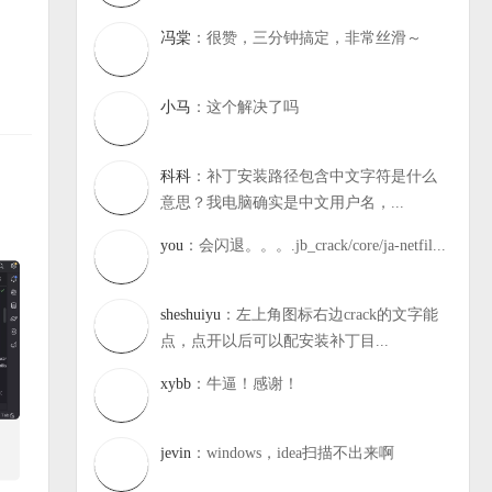
冯棠
：很赞，三分钟搞定，非常丝滑～
小马
：这个解决了吗
科科
：补丁安装路径包含中文字符是什么
意思？我电脑确实是中文用户名，...
you
：会闪退。。。.jb_crack/core/ja-netfil...
sheshuiyu
：左上角图标右边crack的文字能
点，点开以后可以配安装补丁目...
xybb
：牛逼！感谢！
jevin
：windows，idea扫描不出来啊