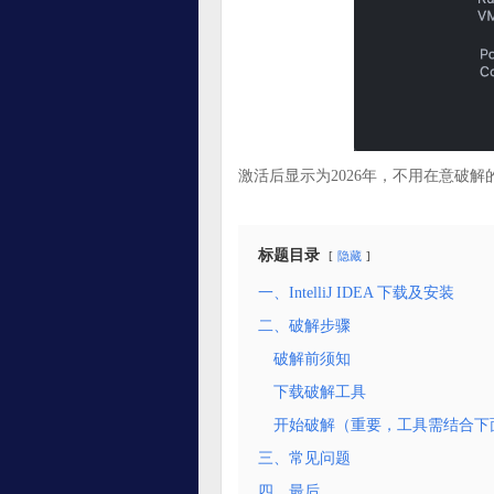
激活后显示为2026年，不用在意破
标题目录
隐藏
一、IntelliJ IDEA 下载及安装
二、破解步骤
破解前须知
下载破解工具
开始破解（重要，工具需结合下
三、常见问题
四、最后