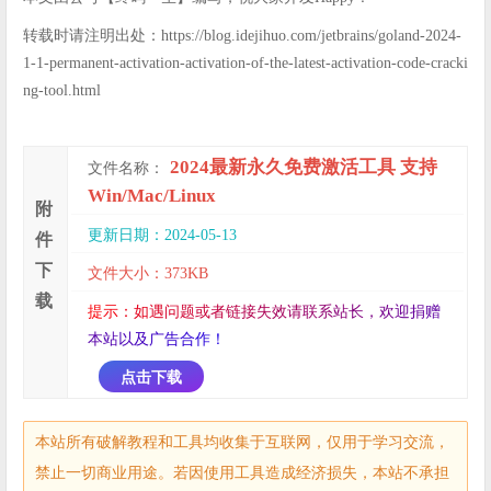
转载时请注明出处：https://blog.idejihuo.com/jetbrains/goland-2024-
1-1-permanent-activation-activation-of-the-latest-activation-code-cracki
ng-tool.html
2024最新永久免费激活工具 支持
文件名称：
Win/Mac/Linux
附
更新日期：2024-05-13
件
下
文件大小：373KB
载
提
示
：
如
遇
问
题
或
者
链
接
失
效
请
联
系
站
长
，
欢
迎
捐
赠
本
站
以
及
广
告
合
作
！
点击下载
本站所有破解教程和工具均收集于互联网，仅用于学习交流，
禁止一切商业用途。若因使用工具造成经济损失，本站不承担