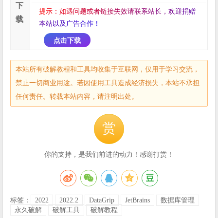
下
提
示
：
如
遇
问
题
或
者
链
接
失
效
请
联
系
站
长
，
欢
迎
捐
赠
载
本
站
以
及
广
告
合
作
！
点击下载
本站所有破解教程和工具均收集于互联网，仅用于学习交流，
禁止一切商业用途。若因使用工具造成经济损失，本站不承担
任何责任。转载本站内容，请注明出处。
赏
你的支持，是我们前进的动力！感谢打赏！
标签：
2022
2022.2
DataGrip
JetBrains
数据库管理
永久破解
破解工具
破解教程