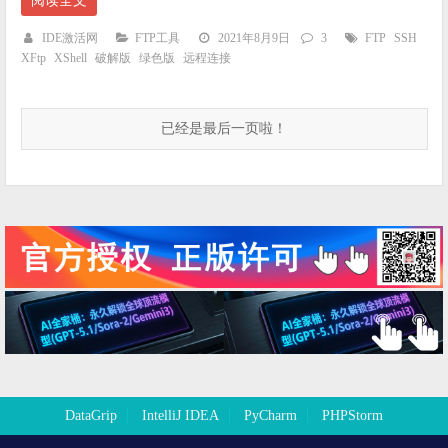
阅读全文
IDE激活网
FTP工具
2021年8月9日
3
FTP
SSH
XFtp
XShell
破解版
绿色版
远程连接
已经是最后一页啦！
DataGrip
IntelliJ IDEA
PyCharm
PHPStorm