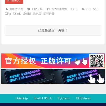
阅读全文
IDE激活网
FTP工具
2021年8月9日
3
FTP
SSH
XFtp
XShell
破解版
绿色版
远程连接
已经是最后一页啦！
DataGrip
IntelliJ IDEA
PyCharm
PHPStorm