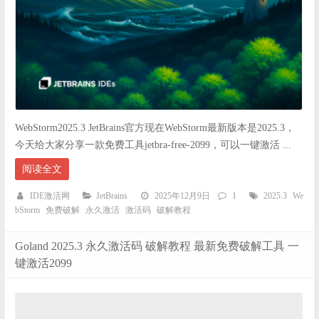
WebStorm2025.3 JetBrains官方现在WebStorm最新版本是2025.3，
今天给大家分享一款免费工具jetbra-free-2099，可以一键激活 ...
阅读全文
IDE激活网
JetBrains
2025年12月9日
1
2025.3
We
bStorm
免费破解
永久激活
激活码
破解教程
Goland 2025.3 永久激活码 破解教程 最新免费破解工具 一
键激活2099