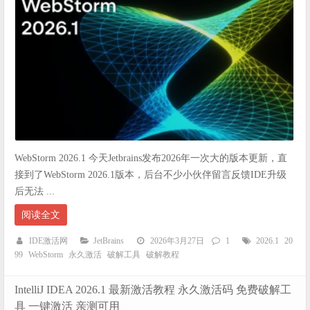
WebStorm 2026.1 今天Jetbrains发布2026年一次大的版本更新，直
接到了WebStorm 2026.1版本，后台不少小伙伴留言反馈IDE升级
后无法 ...
阅读全文
IDE激活网
JetBrains
2026年3月27日
1
2026.1
20
99
WebStorm
永久激活
破解工具
破解教程
IntelliJ IDEA 2026.1 最新激活教程 永久激活码 免费破解工
具 一键激活 亲测可用