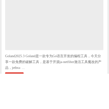
Goland2025.3 Goland是一款专为Go语言开发的编程工具，今天分
享一款免费的破解工具，是基于开源ja-netfilter激活工具魔改的产
品，jetbra- ...
阅读全文
IDE激活网
Goland
2025年12月9日
6
2025.3
Gola
nd
免费教程
教程教程
永久激活
破解工具
PyCharm 2025.3 最新激活码 永久破解教程 一键激活全家
桶 免费2099教程