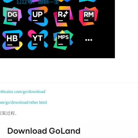
jetbrains.com/go/download
com/go/download/other.html
安装过程。