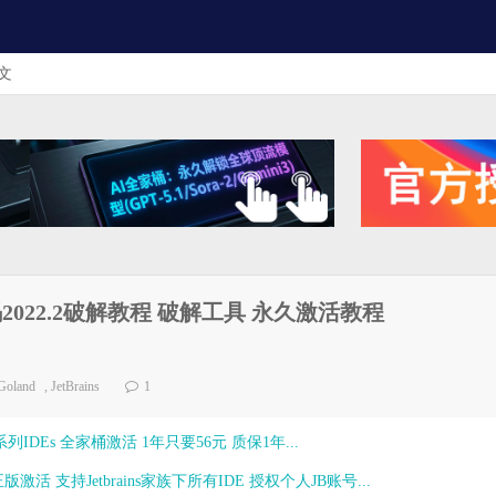
文
激活码2022.2破解教程 破解工具 永久激活教程
Goland
,
JetBrains
1
ns全系列IDEs 全家桶激活 1年只要56元 质保1年...
激活 支持Jetbrains家族下所有IDE 授权个人JB账号...