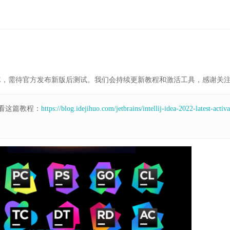
E，需待官方发布新版后测试。我们会持续更新教程和激活工具，感谢关
看这篇教程：
https://blog.idejihuo.com/jetbrains/intellij-idea-2022-latest-activa