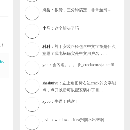
冯棠
：很赞，三分钟搞定，非常丝滑～
小马
：这个解决了吗
注！
科科
：补丁安装路径包含中文字符是什么
意思？我电脑确实是中文用户名，...
tio
you
：会闪退。。。.jb_crack/core/ja-netfil...
sheshuiyu
：左上角图标右边crack的文字能
点，点开以后可以配安装补丁目...
xybb
：牛逼！感谢！
jevin
：windows，idea扫描不出来啊