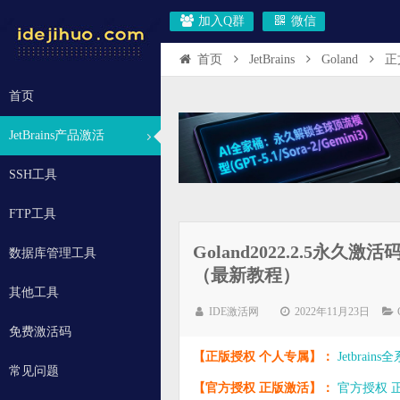
加入Q群
微信
首页
JetBrains
Goland
正
首页
JetBrains产品激活
SSH工具
FTP工具
Goland2022.2.5永久
数据库管理工具
（最新教程）
其他工具
IDE激活网
2022年11月23日
免费激活码
【正版授权 个人专属】：
Jetbrai
常见问题
【官方授权 正版激活】：
官方授权 正版