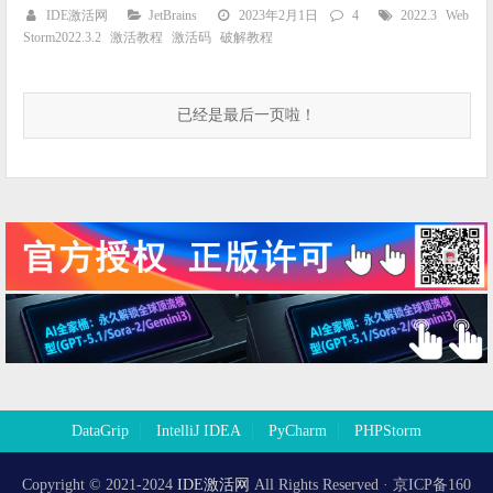
IDE激活网
JetBrains
2023年2月1日
4
2022.3
Web
Storm2022.3.2
激活教程
激活码
破解教程
已经是最后一页啦！
DataGrip
IntelliJ IDEA
PyCharm
PHPStorm
Copyright © 2021-2024
IDE激活网
All Rights Reserved · 京ICP备160