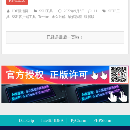
阅读全文
IDE激活网
SSH工具
2022年9月5日
11
SFTP工
具
SSH客户端工具
Termius
永久破解
破解教程
破解版
已经是最后一页啦！
DataGrip
IntelliJ IDEA
PyCharm
PHPStorm