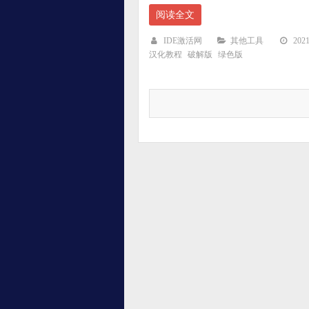
阅读全文
IDE激活网
其他工具
20
汉化教程
破解版
绿色版