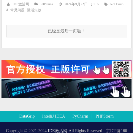
IDE激活网
JetBrains
2024年9月22日
6
Not Foun
d
常见问题
激活失败
已经是最后一页啦！
DataGrip
IntelliJ IDEA
PyCharm
PHPStorm
Copyright © 2021-2024
IDE激活网
All Rights Reserved · 京ICP备160