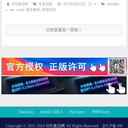
IDE激活网
常见问题
2025年8月12日
4
cloudflar
e
dns
email
图文教程
邮箱托管
已经是最后一页啦！
DataGrip
IntelliJ IDEA
PyCharm
PHPStorm
Copyright © 2021-2024
IDE激活网
All Rights Reserved · 京ICP备160