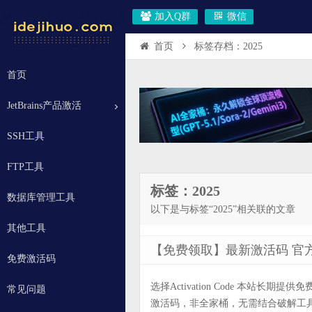
加入Q群
微信
首页
标签存档：2025
首页
JetBrains产品激活
SSH工具
FTP工具
标签：2025
数据库管理工具
以下是与标签“2025”相关联的文章
其他工具
【免费领取】最新激活码 官
免费激活码
选择Activation Code 本站
常见问题
激活码，非全家桶，无需结合破解工具