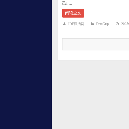
己I ...
阅读全文
IDE激活网
DataGrip
202