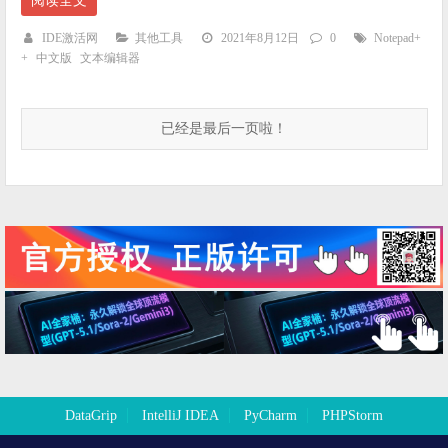
阅读全文
IDE激活网
其他工具
2021年8月12日
0
Notepad+
+
中文版
文本编辑器
已经是最后一页啦！
DataGrip
IntelliJ IDEA
PyCharm
PHPStorm