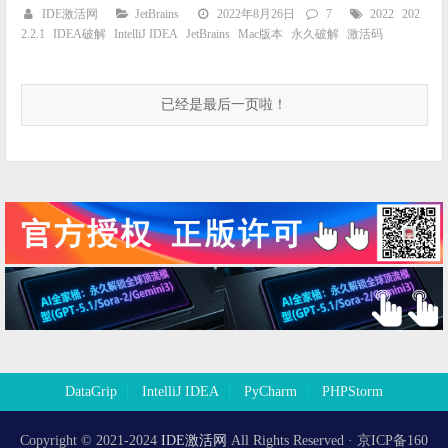
IDE激活网
JetBrains
2022年8月26日
7
2022
202
2.2.1
IDEA破解
IntelliJ IDEA
JetBrains
Mac版本
永久破解
激活码
已经是最后一页啦！
DataGrip
IntelliJ IDEA
PyCharm
PHPStorm
Copyright © 2021-2024
IDE激活网
All Rights Reserved · 京ICP备160