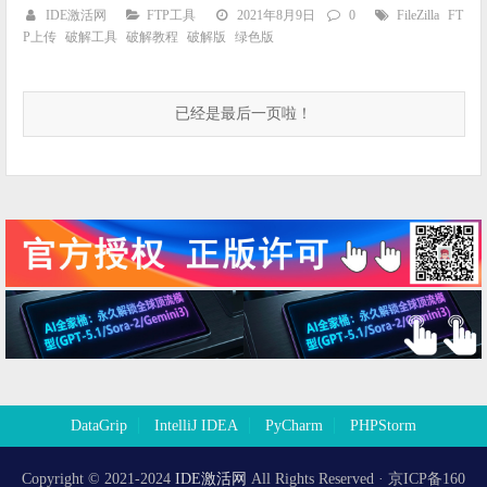
IDE激活网
FTP工具
2021年8月9日
0
FileZilla
FT
P上传
破解工具
破解教程
破解版
绿色版
已经是最后一页啦！
DataGrip
IntelliJ IDEA
PyCharm
PHPStorm
Copyright © 2021-2024
IDE激活网
All Rights Reserved · 京ICP备160