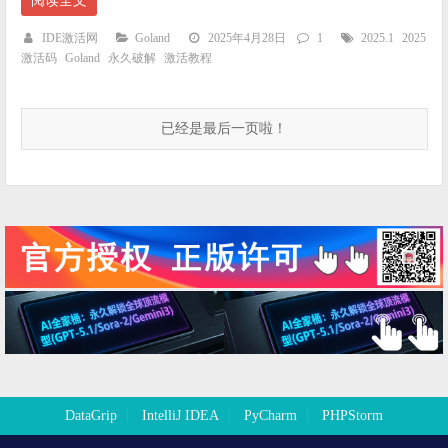
阅读全文
IDE激活网
Goland
2025年4月28日
1
2025.1
2025
激活码
Goland
永久破解
激活教程
已经是最后一页啦！
DataGrip
IntelliJ IDEA
PyCharm
PHPStorm