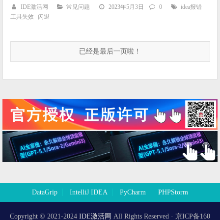
IDE激活网
常见问题
2023年5月3日
0
idea报错
工具失效
闪退
已经是最后一页啦！
DataGrip
IntelliJ IDEA
PyCharm
PHPStorm
Copyright © 2021-2024
IDE激活网
All Rights Reserved · 京ICP备160