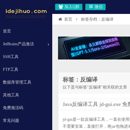
加入Q群
微信
首页
标签存档：反编译
首页
JetBrains产品激活
SSH工具
FTP工具
标签：反编译
数据库管理工具
以下是与标签“反编译”相关联的文章
其他工具
Java反编译工具 jd-gui.ex
免费激活码
jd-gui是一款反编译工具，一直在
常见问题
不需要安装，直接打开，将jar包拖